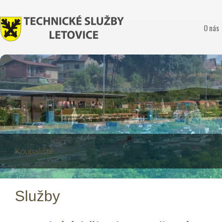
O nás
Koupaliště
Služby